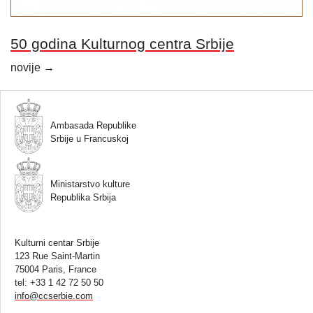
50 godina Kulturnog centra Srbije
Kretanje
novije
→
članaka
Ambasada Republike
Srbije u Francuskoj
Ministarstvo kulture
Republika Srbija
Kulturni centar Srbije
123 Rue Saint-Martin
75004 Paris, France
tel: +33 1 42 72 50 50
info
@
ccserbie.com