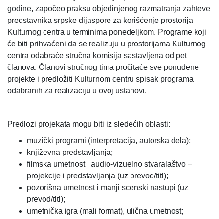
godine, započeo praksu objedinjenog razmatranja zahteve
predstavnika srpske dijaspore za korišćenje prostorija
Kulturnog centra u terminima ponedeljkom. Programe koji
će biti prihvaćeni da se realizuju u prostorijama Kulturnog
centra odabraće stručna komisija sastavljena od pet
članova. Članovi stručnog tima pročitaće sve ponuđene
projekte i predložiti Kulturnom centru spisak programa
odabranih za realizaciju u ovoj ustanovi.
Predlozi projekata mogu biti iz sledećih oblasti:
muzički programi (interpretacija, autorska dela);
književna predstavljanja;
filmska umetnost i audio-vizuelno stvaralaštvo −
projekcije i predstavljanja (uz prevod/titl);
pozorišna umetnost i manji scenski nastupi (uz
prevod/titl);
umetnička igra (mali format), ulična umetnost;