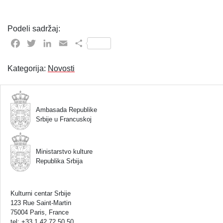
Podeli sadržaj:
Facebook
Twitter
LinkedIn
Email
Share
Kategorija:
Novosti
Ambasada Republike
Srbije u Francuskoj
Ministarstvo kulture
Republika Srbija
Kulturni centar Srbije
123 Rue Saint-Martin
75004 Paris, France
tel: +33 1 42 72 50 50