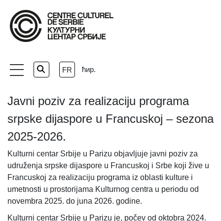
Skip
to
the
content
ћир.
FR
Javni poziv za realizaciju programa
srpske dijaspore u Francuskoj – sezona
2025-2026.
Kulturni centar Srbije u Parizu objavljuje javni poziv za
udruženja srpske dijaspore u Francuskoj i Srbe koji žive u
Francuskoj za realizaciju programa iz oblasti kulture i
umetnosti u prostorijama Kulturnog centra u periodu od
novembra 2025. do juna 2026. godine.
Kulturni centar Srbije u Parizu je, počev od oktobra 2024.