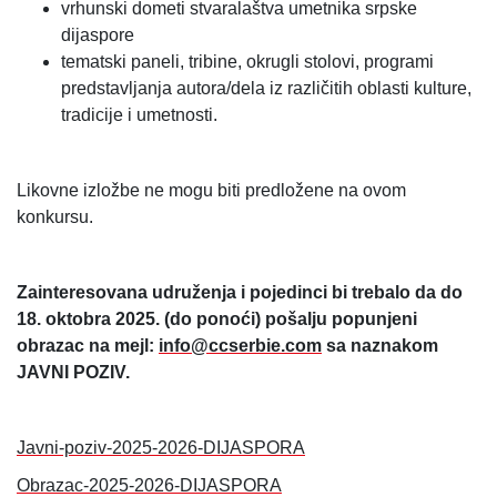
vrhunski dometi stvaralaštva umetnika srpske
dijaspore
tematski paneli, tribine, okrugli stolovi, programi
predstavljanja autora/dela iz različitih oblasti kulture,
tradicije i umetnosti.
Likovne izložbe ne mogu biti predložene na ovom
konkursu.
Zainteresovana udruženja i pojedinci bi trebalo da do
18. oktobra 2025. (do ponoći) pošalju popunjeni
obrazac na mejl:
info@ccserbie.com
sa naznakom
JAVNI POZIV.
Javni-poziv-2025-2026-DIJASPORA
Obrazac-2025-2026-DIJASPORA