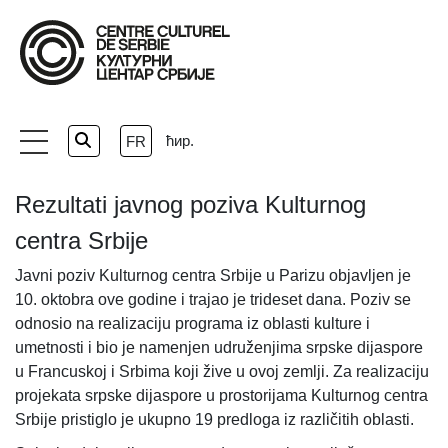
Skip
to
the
content
ћир.
FR
Rezultati javnog poziva Kulturnog
centra Srbije
Javni poziv Kulturnog centra Srbije u Parizu objavljen je
10. oktobra ove godine i trajao je trideset dana. Poziv se
odnosio na realizaciju programa iz oblasti kulture i
umetnosti i bio je namenjen udruženjima srpske dijaspore
u Francuskoj i Srbima koji žive u ovoj zemlji. Za realizaciju
projekata srpske dijaspore u prostorijama Kulturnog centra
Srbije pristiglo je ukupno 19 predloga iz različitih oblasti.