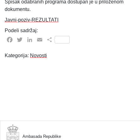
Spisak odabranih programa dostupan je u priloženom
dokumentu.
Javni-poziv-REZULTATI
Podeli sadržaj:
Facebook
Twitter
LinkedIn
Email
Share
Kategorija:
Novosti
Ambasada Republike