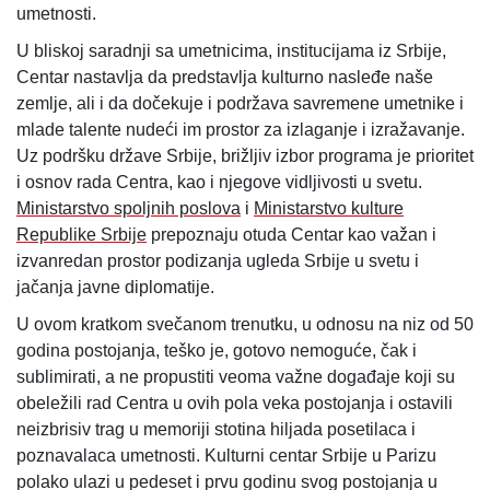
umetnosti.
U bliskoj saradnji sa umetnicima, institucijama iz Srbije,
Centar nastavlja da predstavlja kulturno nasleđe naše
zemlje, ali i da dočekuje i podržava savremene umetnike i
mlade talente nudeći im prostor za izlaganje i izražavanje.
Uz podršku države Srbije, brižljiv izbor programa je prioritet
i osnov rada Centra, kao i njegove vidljivosti u svetu.
Ministarstvo spoljnih poslova
i
Ministarstvo kulture
Republike Srbije
prepoznaju otuda Centar kao važan i
izvanredan prostor podizanja ugleda Srbije u svetu i
jačanja javne diplomatije.
U ovom kratkom svečanom trenutku, u odnosu na niz od 50
godina postojanja, teško je, gotovo nemoguće, čak i
sublimirati, a ne propustiti veoma važne događaje koji su
obeležili rad Centra u ovih pola veka postojanja i ostavili
neizbrisiv trag u memoriji stotina hiljada posetilaca i
poznavalaca umetnosti. Kulturni centar Srbije u Parizu
polako ulazi u pedeset i prvu godinu svog postojanja u