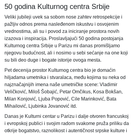
50 godina Kulturnog centra Srbije
Veliki jubileji uvek sa sobom nose zahtev retrospekcije i
pažljiv odnos prema nasleđenom iskustvu i osvojenim
vrednostima, ali su i povod za iniciranje prostora novih
izazova i inspiracija. Proslavljajući 50 godina postojanja
Kulturnog centra Srbije u Parizu mi danas promišljamo
njegovu budućnost, ali i nosimo u sebi sećanje na one koji
su bili deo duge i bogate istorije ovoga mesta.
Pet decenija prostor Kulturnog centra bio je domaćin
hiljadama umetnika i stvaralaca, među kojima su neka od
najznačajnijih imena naše umetničke scene: Vladimir
Veličković, Miloš Šobajić, Petar Omčikus, Kosa Bokšan,
Milan Konjović, Ljuba Popović, Cile Marinković, Bata
Mihailović, Ljubinka Jovanović itd.
Danas je Kulturni centar u Parizu i dalje otvoren francuskoj
i evropskoj publici i svojim radom svakome pruža priliku da
otkrije bogatstvo, raznolikost i autentičnost srpske kulture i