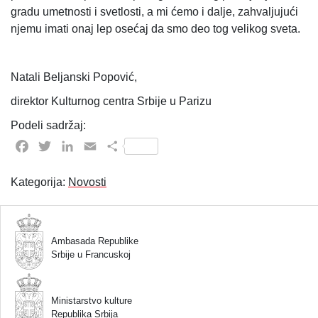
gradu umetnosti i svetlosti, a mi ćemo i dalje, zahvaljujući
njemu imati onaj lep osećaj da smo deo tog velikog sveta.
Natali Beljanski Popović,
direktor Kulturnog centra Srbije u Parizu
Podeli sadržaj:
Facebook
Twitter
LinkedIn
Email
Share
Kategorija:
Novosti
Ambasada Republike
Srbije u Francuskoj
Ministarstvo kulture
Republika Srbija