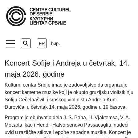
Skip
to
the
content
ћир.
FR
Koncert Sofije i Andreja u četvrtak, 14.
maja 2026. godine
Kulturni centar Srbije imao je zadovoljstvo da organizuje
koncert kamerne muzike koji je okupio gruzijsku violistkinju
Sofiju Čečelaašvili i srpskog violinistu Andreja Kurti-
Đurovića, u četvrtak 14. maja 2026. godine u 19 časova.
Program je obuhvatio dela J. S. Baha, H. Vjaktemsa, V. A.
Mocarta, kao i Hendl–Halvorsenovu Passacagliu, nudeći
uvid u različite stilove i epohe zapadne muzike. Koncert je