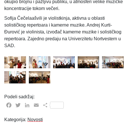
okupio brojnu i pažljivu publiku, u atmosferi velike muzičke
koncentracije tokom večeri.
Sofija Čečelaašvili je violistkinja, aktivna u oblasti
solističkog repertoara i kamerne muzike. Andrej Kurti-
Đurović je violinista, izvođač kamerne muzike i solističkog
repertoara. Zajedno predaju na Univerzitetu Nortvestern u
SAD.
Podeli sadržaj:
Facebook
Twitter
LinkedIn
Email
Share
Kategorija:
Novosti