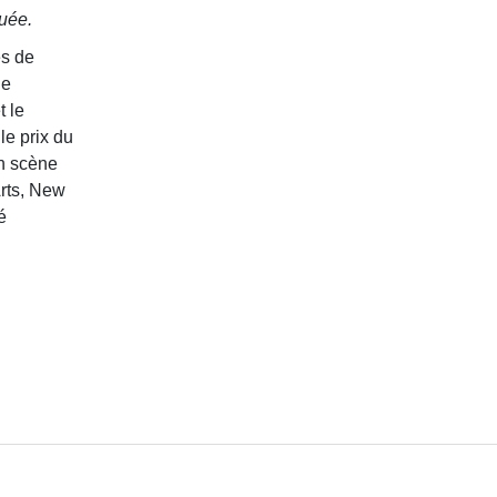
quée.
es de
ne
t le
le prix du
en scène
Arts, New
é