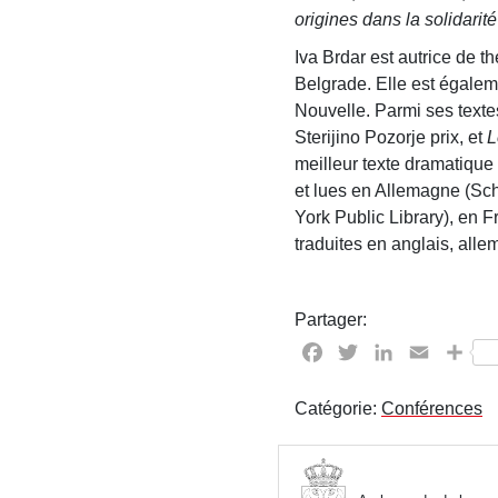
origines dans la solidarit
Iva Brdar est autrice de 
Belgrade. Elle est égalem
Nouvelle. Parmi ses texte
Sterijino Pozorje prix, et
L
meilleur texte dramatique
et lues en Allemagne (Sch
York Public Library), en 
traduites en anglais, allem
Partager:
Facebook
Twitter
LinkedIn
Email
Par
Catégorie:
Conférences