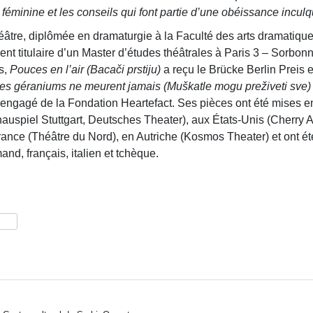
é féminine et les conseils qui font partie d’une obéissance incul
théâtre, diplômée en dramaturgie à la Faculté des arts dramatiqu
ent titulaire d’un Master d’études théâtrales à Paris 3 – Sorbon
s,
Pouces en l’air (Bacači prstiju)
a reçu le Brücke Berlin Preis e
es géraniums ne meurent jamais (Muškatle mogu preživeti sve)
 engagé de la Fondation Heartefact. Ses pièces ont été mises 
auspiel Stuttgart, Deutsches Theater), aux États-Unis (Cherry 
France (Théâtre du Nord), en Autriche (Kosmos Theater) et ont ét
and, français, italien et tchèque.
tager