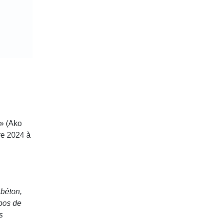
 » (Ako
re 2024 à
 béton,
opos de
s