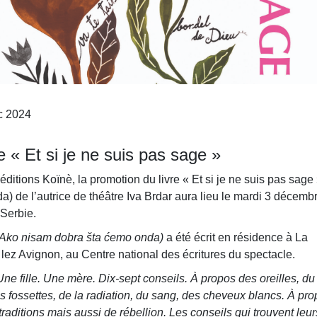
c
2024
e « Et si je ne suis pas sage »
éditions Koïnè, la promotion du livre « Et si je ne suis pas sage
) de l’autrice de théâtre Iva Brdar aura lieu le mardi 3 décemb
 Serbie.
(Ako nisam dobra šta ćemo onda)
a été écrit en résidence à La
lez Avignon, au Centre national des écritures du spectacle.
 fille. Une mère. Dix-sept conseils. À propos des oreilles, du
 des fossettes, de la radiation, du sang, des cheveux blancs. À pr
traditions mais aussi de rébellion. Les conseils qui trouvent leur