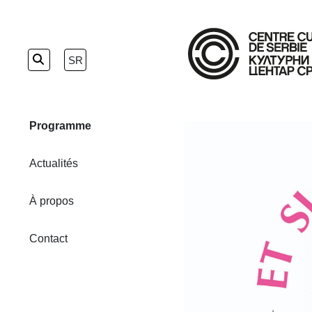
Skip
to
SR
the
content
Programme
Actualités
À propos
Contact