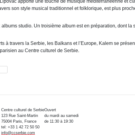
ipovac apporte une touche de musique méditerranéenne et cla
ravers son style musical traditionnel et folklorique, est plus proc
albums studio. Un troisième album est en préparation, dont la s
ts à travers la Serbie, les Balkans et l’Europe, Kalem se présen
 parisien au Centre culturel de Serbie.
tager
Centre culturel de Serbie
Ouvert
123 Rue Saint-Martin
du mardi au samedi
75004 Paris, France
de 11:30 à 19:30
tel: +33 1 42 72 50 50
info
@
ccserbie.com