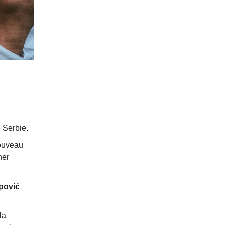
 Serbie.
nouveau
her
pović
la