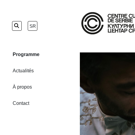
Skip
to
SR
the
content
Programme
Actualités
À propos
Contact