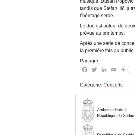
musique. Dušan Popović L
tandis que Stefan Ilić, à t
l’héritage serbe.
Le duo est auteur de deux 
prévue au printemps.
Après une série de concer
la première fois au public
Partager:
Facebook
Twitter
LinkedIn
Email
Par
Catégorie:
Concerts
Ambassade de la
République de Serbie