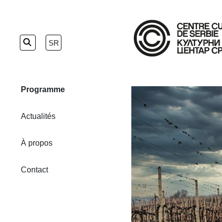
Skip
to
SR
the
content
Programme
Actualités
À propos
Contact