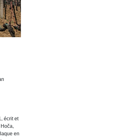
an
 écrit et
a Hoča,
 plaque en