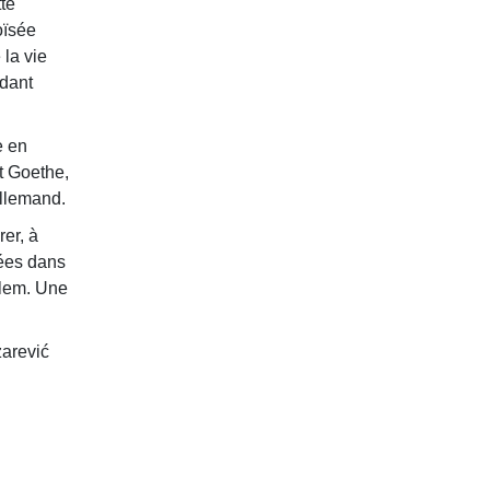
tte
oïsée
 la vie
ndant
e en
ut Goethe,
allemand.
er, à
tées dans
alem. Une
zarević