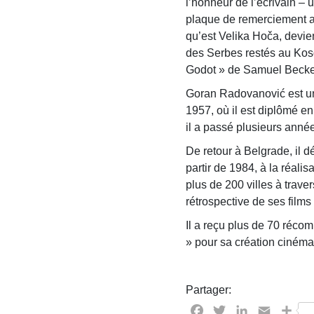
l’honneur de l’écrivain – 
plaque de remerciement au
qu’est Velika Hoča, devien
des Serbes restés au Kosov
Godot » de Samuel Becket
Goran Radovanović est un 
1957, où il est diplômé en 
il a passé plusieurs ann
De retour à Belgrade, il 
partir de 1984, à la réali
plus de 200 villes à tra
rétrospective de ses films
Il a reçu plus de 70 réco
» pour sa création ciném
Partager:
Facebook
Twitter
LinkedIn
Email
Par