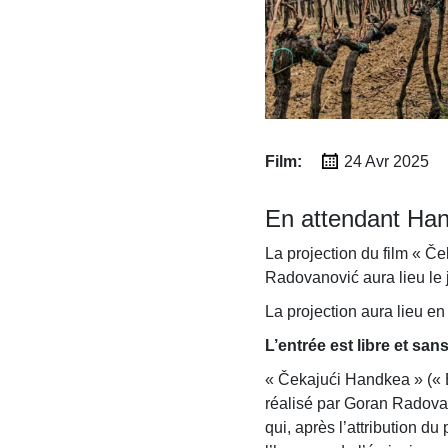
Film:
24 Avr
2025
En attendant Ha
La projection du film « Č
Radovanović aura lieu le 
La projection aura lieu en
L’entrée est libre et san
« Čekajući Handkea » (« E
réalisé par Goran Radovano
qui, après l’attribution d