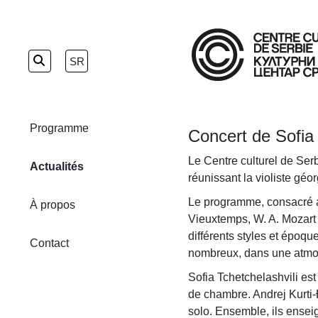
Skip
to
SR
the
content
Programme
Concert de Sofia 
Le Centre culturel de Ser
Actualités
réunissant la violiste géo
Le programme, consacré a
À propos
Vieuxtemps, W. A. Mozart 
différents styles et époqu
Contact
nombreux, dans une atmos
Sofia Tchetchelashvili est
de chambre. Andrej Kurti-
solo. Ensemble, ils ensei