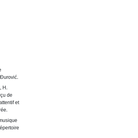
e
-Đurović.
, H.
rçu de
tentif et
rée.
a musique
épertoire