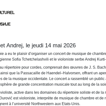
et Andrej, le jeudi 14 mai 2026
bie a eu le plaisir d’organiser un concert de musique de chambr
rgienne Sofia Tchetchelashvili et le violoniste serbe Andrej Kurti
u répertoire pour cordes, comprenait des œuvres de J. S. Bach
ainsi que la Passacaille de Haendel–Halvorsen, offrant un ape
es de la musique occidentale. Le concert a rassemblé un public at
phère de grande concentration musicale tout au long de la soi
 violiste, active dans les domaines du répertoire soliste et de l
Đurović est violoniste, interprète de musique de chambre et de r
gnent à l’université Northwestern aux Etats-Unis.