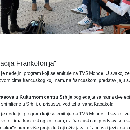
inacija Frankofonija“
“ je nedeljni program koji se emituje na TV5 Monde. U svakoj zem
ovornicima francuskog koji nam, na francuskom, predstavljaju s
 časova u Kulturnom centru Srbije
pogledajte sa nama dve epiz
 snimljene u Srbiji, u prisustvu voditelja Ivana Kabakofa!
“ je nedeljni program koji se emituje na TV5 Monde. U svakoj zem
ovornicima francuskog koji nam, na francuskom, predstavljaju s
ija takođe promoviše projekte koji oživljavaju francuski jezik na 