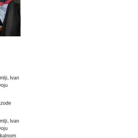
lji, Ivan
voju
ode ​​
lji, Ivan
voju
lokalnom