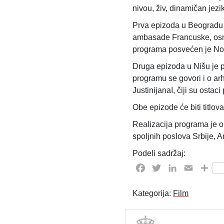
nivou, živ, dinamičan jezik
Prva epizoda u Beogradu is
ambasade Francuske, osno
programa posvećen je N
Druga epizoda u Nišu je p
programu se govori i o arh
JustinijanaI, čiji su ostac
Obe epizode ​​će biti titlov
Realizacija programa je o
spoljnih poslova Srbije, 
Podeli sadržaj:
Facebook
Twitter
LinkedIn
Email
Sha
Kategorija:
Film