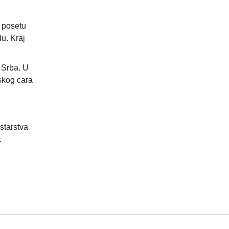
z posetu
u. Kraj
 Srba. U
mskog cara
starstva
.