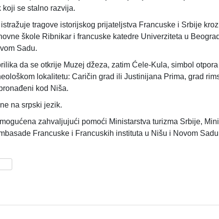
 koji se stalno razvija.
tražuje tragove istorijskog prijateljstva Francuske i Srbije kro
vne škole Ribnikar i francuske katedre Univerziteta u Beograd
ovom Sadu.
rilika da se otkrije Muzej džeza, zatim Ćele-Kula, simbol otpora
eološkom lokalitetu: Caričin grad ili Justinijana Prima, grad ri
i pronađeni kod Niša.
ane na srpski jezik.
mogućena zahvaljujući pomoći Ministarstva turizma Srbije, Mini
Ambasade Francuske i Francuskih instituta u Nišu i Novom Sadu
re