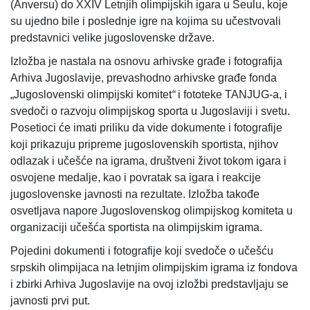
(Anversu) do XXIV Letnjih olimpijskih igara u Seulu, koje
su ujedno bile i poslednje igre na kojima su učestvovali
predstavnici velike jugoslovenske države.
Izložba je nastala na osnovu arhivske građe i fotografija
Arhiva Jugoslavije, prevashodno arhivske građe fonda
„Jugoslovenski olimpijski komitet
“
i fototeke TANJUG-a, i
svedoči o razvoju olimpijskog sporta u Jugoslaviji i svetu.
Posetioci će imati priliku da vide dokumente i fotografije
koji prikazuju pripreme jugoslovenskih sportista, njihov
odlazak i učešće na igrama, društveni život tokom igara i
osvojene medalje, kao i povratak sa igara i reakcije
jugoslovenske javnosti na rezultate. Izložba takođe
osvetljava napore Jugoslovenskog olimpijskog komiteta u
organizaciji učešća sportista na olimpijskim igrama.
Pojedini dokumenti i fotografije koji svedoče o učešću
srpskih olimpijaca na letnjim olimpijskim igrama iz fondova
i zbirki Arhiva Jugoslavije na ovoj izložbi predstavljaju se
javnosti prvi put.