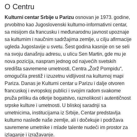
O Centru
Kulturni centar Srbije u Parizu
osnovan je 1973. godine,
prvobitno kao Jugoslovenski kulturno-informativni centar,
sa misijom da francusku i međunarodnu javnost upoznaje
sa kulturnim i naučnim sadržajima zemlje, u cilju afirmacije
ugleda Jugoslavije u svetu. Šest godina kasnije on se seli
na svoju današnju adresu, u ulicu Sen Martin, gde mu je
nova pozicija, naspram jednog od najvećih svetskih
središta savremene umetnosti, Centra „Žorž Pompidu“,
omogućila prestiž i izuzetnu vidljivost na kulturnoj mapi
Pariza. Danas je Kulturni centar u Parizu i dalje otvoren
francuskoj i evropskoj publici i svojim radom svakome
pruža priliku da otkrije bogatstvo, raznolikost i autentičnost
srpske kulture i umetnosti. U bliskoj saradnji sa
umetnicima, institucijama iz Srbije, Centar predstavlja
kulturno nasleđe naše zemlje, ali i dočekuje i podržava
savremene umetnike i mlade talente nudeći im prostor za
izlaganje i izražavanje.