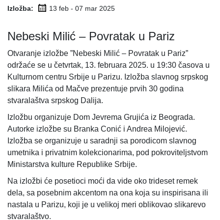
Izložba:
13 feb - 07 mar
2025
Nebeski Milić – Povratak u Pariz
Otvaranje izložbe ”Nebeski Milić – Povratak u Pariz”
održaće se u četvrtak, 13. februara 2025. u 19:30 časova u
Kulturnom centru Srbije u Parizu. Izložba slavnog srpskog
slikara Milića od Mačve prezentuje prvih 30 godina
stvaralaštva srpskog Dalija.
Izložbu organizuje Dom Jevrema Grujića iz Beograda.
Autorke izložbe su Branka Conić i Andrea Milojević.
Izložba se organizuje u saradnji sa porodicom slavnog
umetnika i privatnim kolekcionarima, pod pokroviteljstvom
Ministarstva kulture Republike Srbije.
Na izložbi će posetioci moći da vide oko trideset remek
dela, sa posebnim akcentom na ona koja su inspirisana ili
nastala u Parizu, koji je u velikoj meri oblikovao slikarevo
stvaralaštvo.