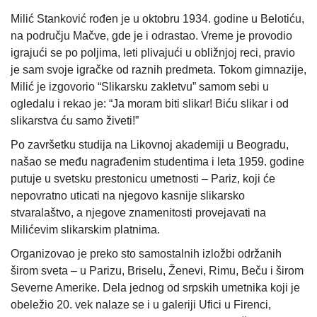
Milić Stanković rođen je u oktobru 1934. godine u Belotiću,
na području Mačve, gde je i odrastao. Vreme je provodio
igrajući se po poljima, leti plivajući u obližnjoj reci, pravio
je sam svoje igračke od raznih predmeta. Tokom gimnazije,
Milić je izgovorio “Slikarsku zakletvu” samom sebi u
ogledalu i rekao je: “Ja moram biti slikar! Biću slikar i od
slikarstva ću samo živeti!”
Po završetku studija na Likovnoj akademiji u Beogradu,
našao se među nagrađenim studentima i leta 1959. godine
putuje u svetsku prestonicu umetnosti – Pariz, koji će
nepovratno uticati na njegovo kasnije slikarsko
stvaralaštvo, a njegove znamenitosti provejavati na
Milićevim slikarskim platnima.
Organizovao je preko sto samostalnih izložbi održanih
širom sveta – u Parizu, Briselu, Ženevi, Rimu, Beču i širom
Severne Amerike. Dela jednog od srpskih umetnika koji je
obeležio 20. vek nalaze se i u galeriji Ufici u Firenci,