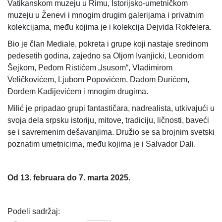
Vatikanskom muzeju u Rimu, Istorijsko-umetničkom
muzeju u Ženevi i mnogim drugim galerijama i privatnim
kolekcijama, među kojima je i kolekcija Dejvida Rokfelera.
Bio je član Mediale, pokreta i grupe koji nastaje sredinom
pedesetih godina, zajedno sa Oljom Ivanjicki, Leonidom
Šejkom, Peđom Ristićem „Isusom“, Vladimirom
Veličkovićem, Ljubom Popovićem, Dadom Đurićem,
Đorđem Kadijevićem i mnogim drugima.
Milić je pripadao grupi fantastičara, nadrealista, utkivajući u
svoja dela srpsku istoriju, mitove, tradiciju, ličnosti, baveći
se i savremenim dešavanjima. Družio se sa brojnim svetski
poznatim umetnicima, među kojima je i Salvador Dali.
Od 13. februara do 7. marta 202
5
.
Podeli sadržaj: