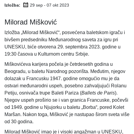
Izložba:
29 sep - 07 okt
2023
Milorad Mišković
Izložba „Milorad Mišković“, posvećena baletskom igraču i
bivšem predsedniku Međunarodnog saveta za igru pri
UNESKU, biće otvorena 29. septembra 2023. godine u
19:30 časova u Kulturnom centru Srbije.
Miškovićeva karijera počela je četrdesetih godina u
Beogradu, u baletu Narodnog pozorišta. Međutim, njegov
dolazak u Francusku 1947. godine omogućio mu je da
ostvari međunarodni uspeh, posebno zahvaljujući Rolanu
Petiju, osnivača trupe Baleti Pariza (
Ballets de Paris
).
Njegov uspeh proširio se i van granica Francuske, počevši
od 1949. godine u Njujorku u baletu „Borba“, pored Kolet
Maršan. Nakon toga, Mišković je nastupao širom sveta više
od 30 godina.
Milorad Mišković imao je i visoki angažman u UNESKU,