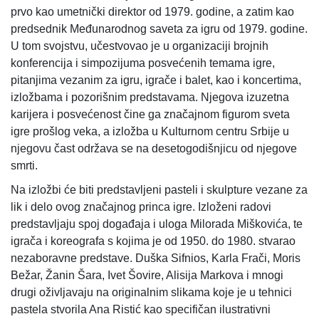
prvo kao umetnički direktor od 1979. godine, a zatim kao
predsednik Međunarodnog saveta za igru od 1979. godine.
U tom svojstvu, učestvovao je u organizaciji brojnih
konferencija i simpozijuma posvećenih temama igre,
pitanjima vezanim za igru, igrače i balet, kao i koncertima,
izložbama i pozorišnim predstavama. Njegova izuzetna
karijera i posvećenost čine ga značajnom figurom sveta
igre prošlog veka, a izložba u Kulturnom centru Srbije u
njegovu čast održava se na desetogodišnjicu od njegove
smrti.
Na izložbi će biti predstavljeni pasteli i skulpture vezane za
lik i delo ovog značajnog princa igre. Izloženi radovi
predstavljaju spoj događaja i uloga Milorada Miškovića, te
igrača i koreografa s kojima je od 1950. do 1980. stvarao
nezaboravne predstave. Duška Sifnios, Karla Frači, Moris
Bežar, Žanin Šara, Ivet Šovire, Alisija Markova i mnogi
drugi oživljavaju na originalnim slikama koje je u tehnici
pastela stvorila Ana Ristić kao specifičan ilustrativni