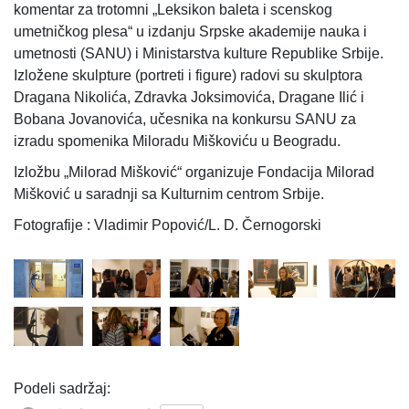
komentar za trotomni „Leksikon baleta i scenskog
umetničkog plesa“ u izdanju Srpske akademije nauka i
umetnosti (SANU) i Ministarstva kulture Republike Srbije.
Izložene skulpture (portreti i figure) radovi su skulptora
Dragana Nikolića, Zdravka Joksimovića, Dragane Ilić i
Bobana Jovanovića, učesnika na konkursu SANU za
izradu spomenika Miloradu Miškoviću u Beogradu.
Izložbu „Milorad Mišković“ organizuje Fondacija Milorad
Mišković u saradnji sa Kulturnim centrom Srbije.
Fotografije : Vladimir Popović/L. D. Černogorski
Podeli sadržaj: