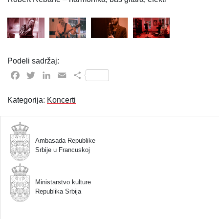
Podeli sadržaj:
Facebook
Twitter
LinkedIn
Email
Share
Kategorija:
Koncerti
Ambasada Republike
Srbije u Francuskoj
Ministarstvo kulture
Republika Srbija