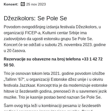
Koncert:
25 nov
2023
Džezikolors: Se Pole Se
Povodom ovogodišnjeg izdanja festivala Džezikolors, u
organizaciji FICEP-a, Kulturni centar Srbije ima
zadovoljstvo da ugosti estonsku grupu Se Pole Se.
Koncert će se održati u subotu 25. novembra 2023. godine
u 20 časova.
Rezervacije su obavezne na broj telefona +33 1 42 72
50 50.
Trio je osnovan tokom leta 2021. godine povodom izložbe
„Tallinn ’67“, u organizaciji Estonske džez unije i u okviru
festivala Jazzkaar. Koncept tria je da modernizuje estonske
hitove iz šezdesetih godina, prenoseći ih u savremeni jezik
muzike. Trio je kasnije postao bend nazvan Se Pole Se.
Šarm ovog trija leži u kombinaciji pesama iz šezdesetih