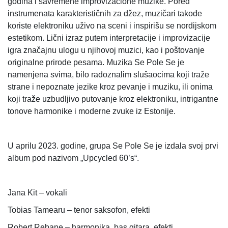
godina i savremene improvizacione muzike. Pored
instrumenata karakterističnih za džez, muzičari takođe
koriste elektroniku uživo na sceni i inspirišu se nordijskom
estetikom. Lični izraz putem interpretacije i improvizacije
igra značajnu ulogu u njihovoj muzici, kao i poštovanje
originalne prirode pesama. Muzika Se Pole Se je
namenjena svima, bilo radoznalim slušaocima koji traže
strane i nepoznate jezike kroz pevanje i muziku, ili onima
koji traže uzbudljivo putovanje kroz elektroniku, intrigantne
tonove harmonike i moderne zvuke iz Estonije.
U aprilu 2023. godine, grupa Se Pole Se je izdala svoj prvi
album pod nazivom „Upcycled 60’s“.
Jana Kit – vokali
Tobias Tamearu – tenor saksofon, efekti
Robert Rebane – harmonika, bas gitara, efekti