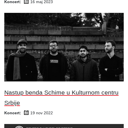
Koncert:
16 maj
2023
Nastup benda Schime u Kulturnom centru
Srbije
Koncert:
19 nov
2022