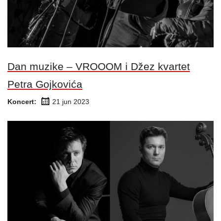
Dan muzike – VROOOM i Džez kvartet
Petra Gojkovića
Koncert:
21 jun
2023