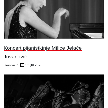
Koncert pijanistkinje Milice Jelače
Jovanović
Koncert:
06 jul
2023