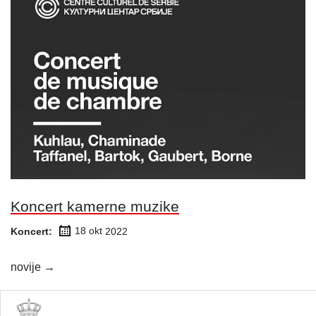
Koncert kamerne muzike
Koncert:
18 okt
2022
Kretanje
novije
→
članaka