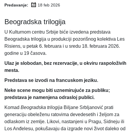
Predavanje:
18 feb
2026
Beogradska trilogija
U Kulturnom centru Srbije biće izvedena predstava
Beogradska trilogija u produkciji pozorišnog kolektiva Les
Risiens, u petak 6. februara i u sredu 18. februara 2026.
godine u 19 časova.
Ulaz je slobodan, bez rezervacije, u okviru raspoloživih
mesta.
Predstava se izvodi na francuskom jeziku.
Neke scene mogu biti uznemirujuće za publiku;
predstava je namenjena odrasloj publici.
Komad
Beogradska trilogija
Biljane Srbljanović prati
generaciju obeleženu ratovima devedesetih i željom za
odlaskom iz zemlje. Likovi, nastanjeni u Pragu, Sidneju ili
Los Anđelesu, pokušavaju da izgrade novi život daleko od