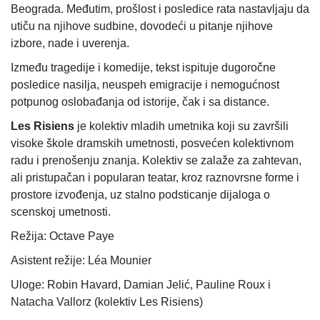
Beograda. Međutim, prošlost i posledice rata nastavljaju da
utiču na njihove sudbine, dovodeći u pitanje njihove
izbore, nade i uverenja.
Između tragedije i komedije, tekst ispituje dugoročne
posledice nasilja, neuspeh emigracije i nemogućnost
potpunog oslobađanja od istorije, čak i sa distance.
Les Risiens
je kolektiv mladih umetnika koji su završili
visoke škole dramskih umetnosti, posvećen kolektivnom
radu i prenošenju znanja. Kolektiv se zalaže za zahtevan,
ali pristupačan i popularan teatar, kroz raznovrsne forme i
prostore izvođenja, uz stalno podsticanje dijaloga o
scenskoj umetnosti.
Režija: Octave Paye
Asistent režije: Léa Mounier
Uloge: Robin Havard, Damian Jelić, Pauline Roux i
Natacha Vallorz (kolektiv Les Risiens)